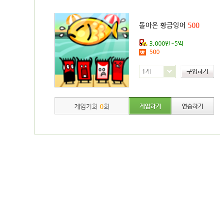
돌아온 황금잉어
500
3,000만~5억
500
1개
구입하기
게임기회
0
회
게임하기
연습하기