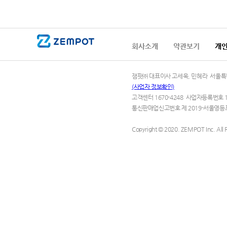
회사소개
약관보기
개
잼팟㈜ 대표이사 고세욱, 민혜라 서울특별시 영
(사업자 정보확인)
고객센터 1670-4248 사업자등록번호 1
통신판매업신고번호 제 2019-서울영등포
Copyright © 2020. ZEMPOT Inc. All R