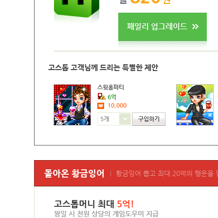
패밀리 업그레이드
고스톱 고객님께 드리는 특별한 제안
스윗홈파티
6억
10,000
원
5개
구입하기
돌아온 황금잉어
황금잉어 뽑고 최대 20억의 행운을
고스톱머니 최대
5억!
꽝일 시 천원 상당의 게임도우미 지급